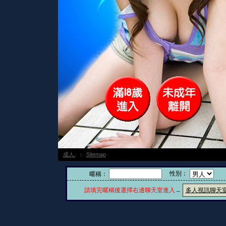
成人.
：
Sitemap
性別：
暱稱：
請填完暱稱後選擇右邊聊天室進入→
多人視訊聊天